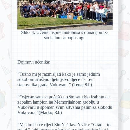
Slika 4. Učenici ispred autobusa s donacijom za
socijalnu samoposlugu
Dojmovi učenika:
“Tužno mi je razmišljati kako je samo jednim
sukobom srušeno djetinjstvo djece i snovi
stanovnika grada Vukovara.” (Tena, 8.b)
“Osjećao sam se počašćeno što sam bio izabran da
zapalim lampion na Memorijalnom groblju u
Vukovaru u spomen svim žrtvama palim za slobodu
Vukovara.”(Marko, 8.b)
“Mislim da će riječi Siniše Glavaševića: ”Grad – to
ste vi.”, biti urezane u hrvatsku povijest, isto kao i