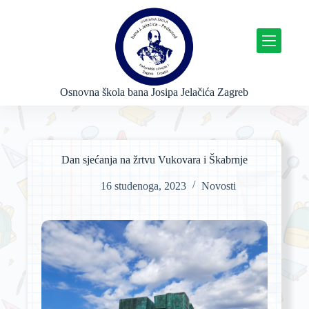
P
r
e
s
k
o
č
Osnovna škola bana Josipa Jelačića Zagreb
i
n
a
s
a
Dan sjećanja na žrtvu Vukovara i Škabrnje
d
r
16 studenoga, 2023
Novosti
ž
a
j