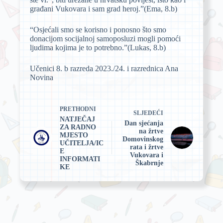
građani Vukovara i sam grad heroj.”(Ema, 8.b)
“Osjećali smo se korisno i ponosno što smo
donacijom socijalnoj samoposluzi mogli pomoći
ljudima kojima je to potrebno.”(Lukas, 8.b)
Učenici 8. b razreda 2023./24. i razrednica Ana
Novina
PRETHODNI
SLJEDEĆI
NATJEČAJ
Dan sjećanja
ZA RADNO
na žrtve
MJESTO
Domovinskog
UČITELJA/IC
rata i žrtve
E
Vukovara i
INFORMATI
Škabrnje
KE