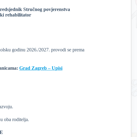
predsjednik Stručnog povjerenstva
ki rehabilitator
 školsku godinu 2026./2027. provodi se prema
ranicama:
Grad Zagreb – Upisi
azvoju.
 oba roditelja.
CE