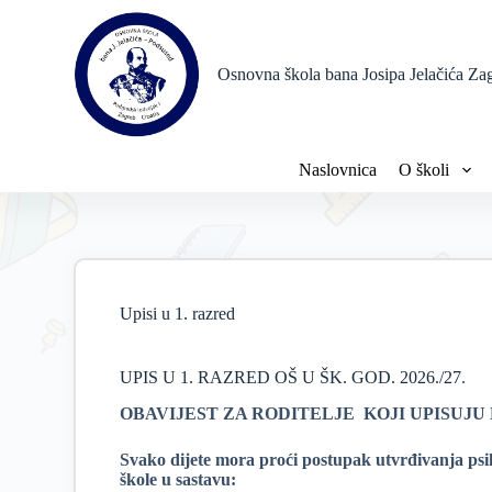
P
r
e
Osnovna škola bana Josipa Jelačića Za
s
k
o
č
i
Naslovnica
O školi
n
a
s
a
d
r
ž
Upisi u 1. razred
a
j
UPIS U 1. RAZRED OŠ U ŠK. GOD. 2026./27.
OBAVIJEST ZA RODITELJE KOJI UPISUJU 
Svako dijete mora proći postupak utvrđivanja psi
škole u sastavu: