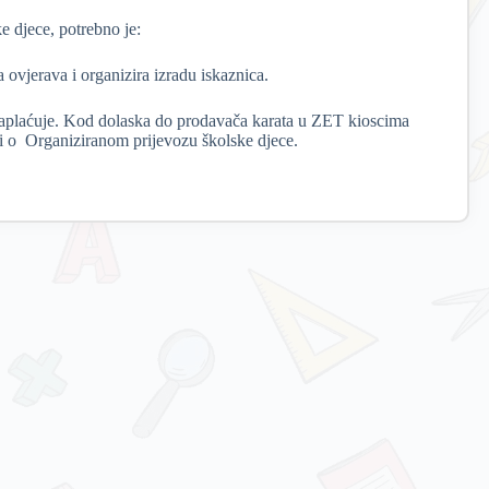
ke djece, potrebno je:
la ovjerava i organizira izradu iskaznica.
aplaćuje
. Kod dolaska do prodavača karata u ZET kioscima
radi o Organiziranom prijevozu školske djece.