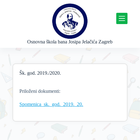
P
r
e
s
k
o
č
Osnovna škola bana Josipa Jelačića Zagreb
i
n
a
s
a
Šk. god. 2019./2020.
d
r
ž
a
Priloženi dokumenti:
j
Spomenica_sk._god._2019._20.