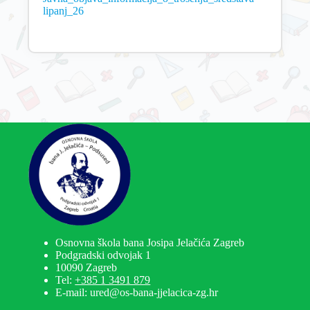
lipanj_26
Osnovna škola bana Josipa Jelačića Zagreb
Podgradski odvojak 1
10090 Zagreb
Tel:
+385 1 3491 879
E-mail: ured@os-bana-jjelacica-zg.hr