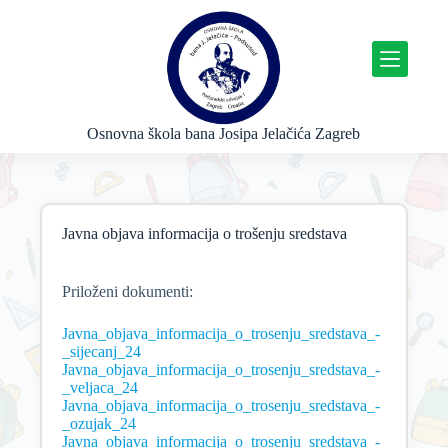
P
r
e
s
k
o
č
Osnovna škola bana Josipa Jelačića Zagreb
i
n
a
s
a
Javna objava informacija o trošenju sredstava
d
r
ž
a
Priloženi dokumenti:
j
Javna_objava_informacija_o_trosenju_sredstava_-
_sijecanj_24
Javna_objava_informacija_o_trosenju_sredstava_-
_veljaca_24
Javna_objava_informacija_o_trosenju_sredstava_-
_ozujak_24
Javna_objava_informacija_o_trosenju_sredstava_-