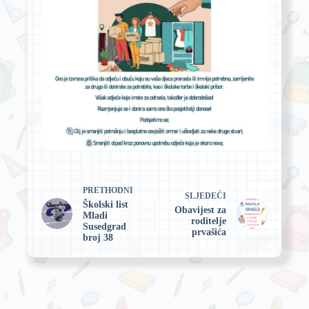
PRETHODNI
SLJEDEĆI
Školski list
Obavijest za
Mladi
roditelje
Susedgrad
prvašića
broj 38