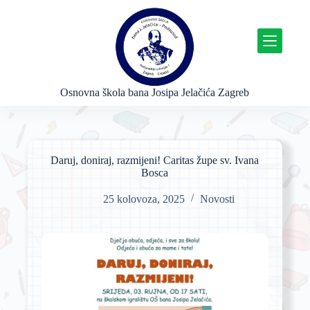
P
r
e
s
k
o
č
Osnovna škola bana Josipa Jelačića Zagreb
i
n
a
s
a
Daruj, doniraj, razmijeni! Caritas župe sv. Ivana
d
Bosca
r
ž
25 kolovoza, 2025
Novosti
a
j