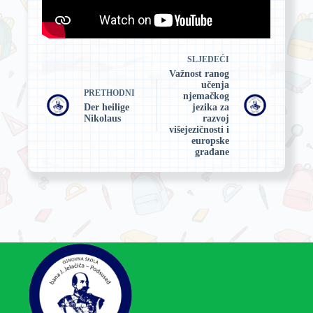
SLJEDEĆI
Važnost ranog
učenja
PRETHODNI
njemačkog
Der heilige
jezika za
Nikolaus
razvoj
višejezičnosti i
europske
građane