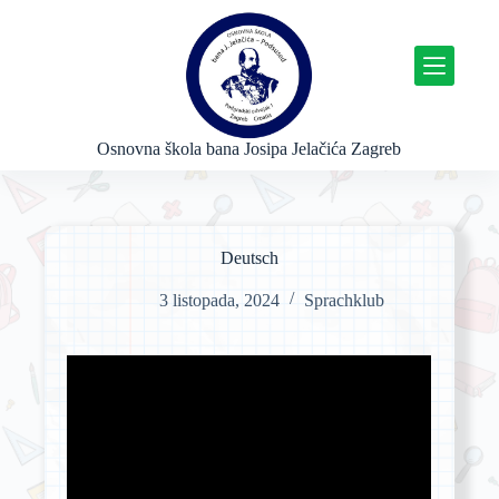
P
r
e
s
k
o
č
Osnovna škola bana Josipa Jelačića Zagreb
i
n
a
s
a
Deutsch
d
r
3 listopada, 2024
Sprachklub
ž
a
j