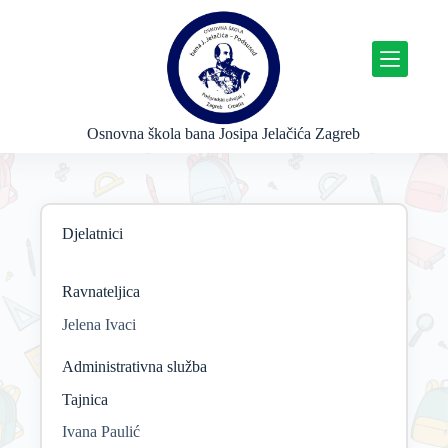
P
r
e
s
k
o
č
Osnovna škola bana Josipa Jelačića Zagreb
i
n
a
s
a
Djelatnici
d
r
ž
a
Ravnateljica
j
Jelena Ivaci
Administrativna služba
Tajnica
Ivana Paulić