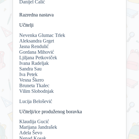
Danijel Čalić
Razredna nastava
Učitelji
Nevenka Glumac Trlek
Aleksandra Grget
Jasna Rendulić
Gordana Mihović
Ljiljana Petkoviček
Ivana Radeljak
Sandra Sau
Iva Petek
Vesna Škero
Bruneta Tkalec
Vilim Slobodnjak
Lucija Belošević
Učitelji/ice produženog boravka
Klaudija Gucić
Marijana Jandrašek
Adela Ševo
Nenad Kosak