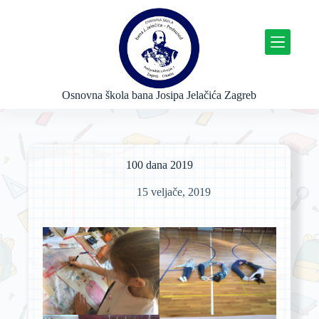
P
r
e
s
k
o
č
Osnovna škola bana Josipa Jelačića Zagreb
i
n
a
s
a
100 dana 2019
d
r
15 veljače, 2019
ž
a
j