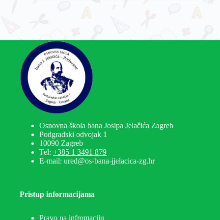
Osnovna škola bana Josipa Jelačića Zagreb
Podgradski odvojak 1
10090 Zagreb
Tel:
+385 1 3491 879
E-mail: ured@os-bana-jjelacica-zg.hr
Pristup informacijama
Pravo na infromaciju