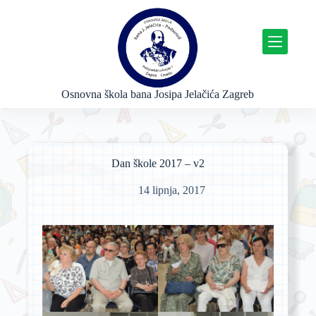
P
r
e
s
k
o
č
Osnovna škola bana Josipa Jelačića Zagreb
i
n
a
s
a
Dan škole 2017 – v2
d
r
14 lipnja, 2017
ž
a
j