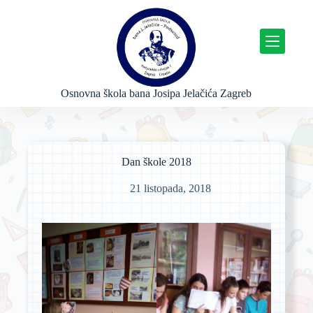
P
r
e
s
k
o
č
Osnovna škola bana Josipa Jelačića Zagreb
i
n
a
s
a
Dan škole 2018
d
r
21 listopada, 2018
ž
a
j