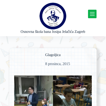
P
r
e
s
k
o
č
Osnovna škola bana Josipa Jelačića Zagreb
i
n
a
s
a
Glagoljica
d
r
8 prosinca, 2015
ž
a
j