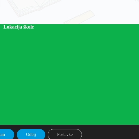
Lokacija škole
ćam
Odbij
Postavke