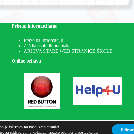
Pristup informacijama
Pravo na infromaciju
Zaštita osobnih podataka
ARHIVA STARE WEB STRANICE ŠKOLE
Online prijava
olje iskustvo na našoj web stranici.
Prihva
ije za isključivanje kolačića možete pronaći u
postavkama
.