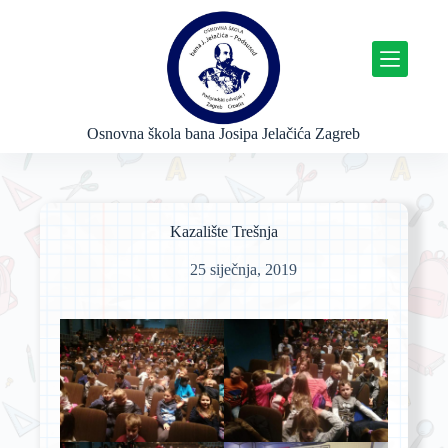
P
r
e
s
k
o
č
Osnovna škola bana Josipa Jelačića Zagreb
i
n
a
s
a
Kazalište Trešnja
d
r
25 siječnja, 2019
ž
a
j