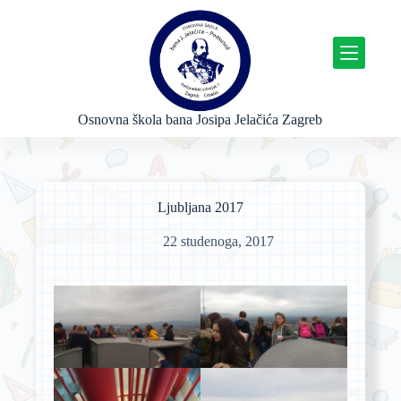
P
r
e
s
k
o
č
Osnovna škola bana Josipa Jelačića Zagreb
i
n
a
s
a
Ljubljana 2017
d
r
22 studenoga, 2017
ž
a
j