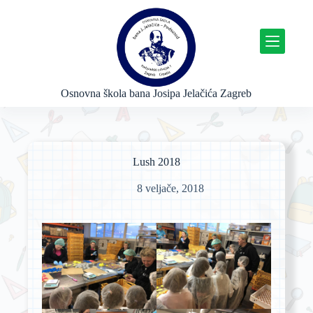
P
r
e
s
k
o
č
Osnovna škola bana Josipa Jelačića Zagreb
i
n
a
s
a
Lush 2018
d
r
8 veljače, 2018
ž
a
j