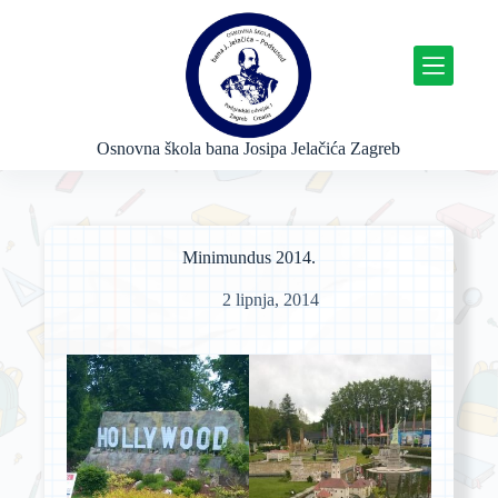
P
r
e
s
k
o
č
Osnovna škola bana Josipa Jelačića Zagreb
i
n
a
s
a
Minimundus 2014.
d
r
2 lipnja, 2014
ž
a
j