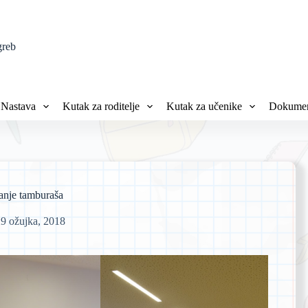
greb
Nastava
Kutak za roditelje
Kutak za učenike
Dokumen
anje tamburaša
29 ožujka, 2018