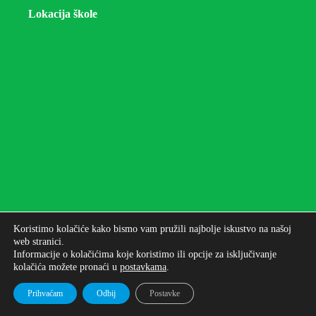
Lokacija škole
Koristimo kolačiće kako bismo vam pružili najbolje iskustvo na našoj
web stranici.
Informacije o kolačićima koje koristimo ili opcije za isključivanje
kolačića možete pronaći u
postavkama
.
Autorska prava © 2026 - Osnovna škola bana Josipa
Jelačića Zagreb
Prihvaćam
Odbij
Postavke
Izrada web stranica: UNICITAS