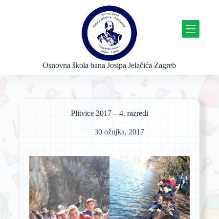
P
r
e
s
k
o
č
Osnovna škola bana Josipa Jelačića Zagreb
i
n
a
s
a
Plitvice 2017 – 4. razredi
d
r
30 ožujka, 2017
ž
a
j