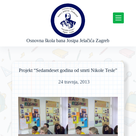
P
r
e
s
k
o
č
Osnovna škola bana Josipa Jelačića Zagreb
i
n
a
s
a
Projekt “Sedamdeset godina od smrti Nikole Tesle”
d
r
24 travnja, 2013
ž
a
j