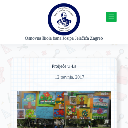
P
r
e
s
k
o
č
Osnovna škola bana Josipa Jelačića Zagreb
i
n
a
s
a
Proljeće u 4.a
d
r
12 travnja, 2017
ž
a
j