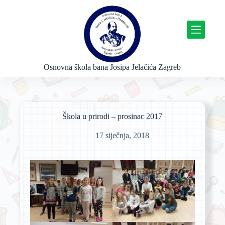
P
r
e
s
k
o
č
Osnovna škola bana Josipa Jelačića Zagreb
i
n
a
s
a
Škola u prirodi – prosinac 2017
d
r
17 siječnja, 2018
ž
a
j