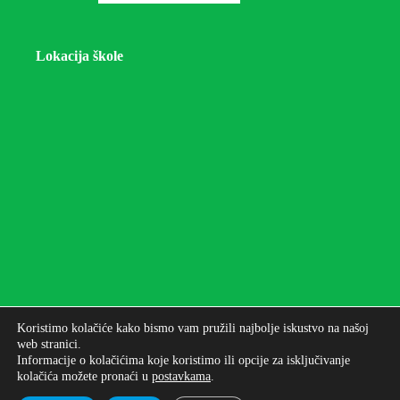
Lokacija škole
Koristimo kolačiće kako bismo vam pružili najbolje iskustvo na našoj
web stranici.
Informacije o kolačićima koje koristimo ili opcije za isključivanje
kolačića možete pronaći u
postavkama
.
Autorska prava © 2026 - Osnovna škola bana Josipa