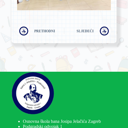
PRETHODNI
SLJEDEĆI
Osnovna škola bana Josipa Jelačića Zagreb
Podgradski odvojak 1