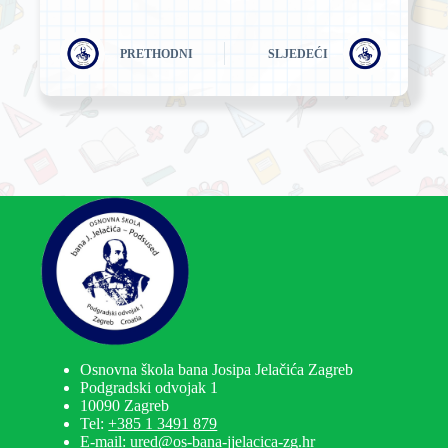
PRETHODNI
SLJEDEĆI
Osnovna škola bana Josipa Jelačića Zagreb
Podgradski odvojak 1
10090 Zagreb
Tel:
+385 1 3491 879
E-mail: ured@os-bana-jjelacica-zg.hr