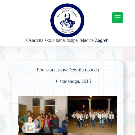
P
r
e
s
k
o
č
Osnovna škola bana Josipa Jelačića Zagreb
i
n
a
s
a
Terenska nastava četvrtih razreda
d
r
6 studenoga, 2015
ž
a
j