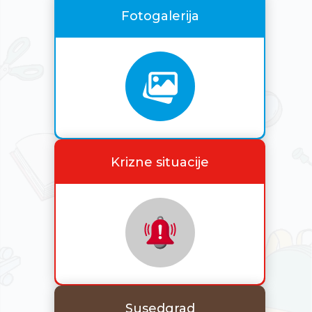
Fotogalerija
Krizne situacije
Susedgrad