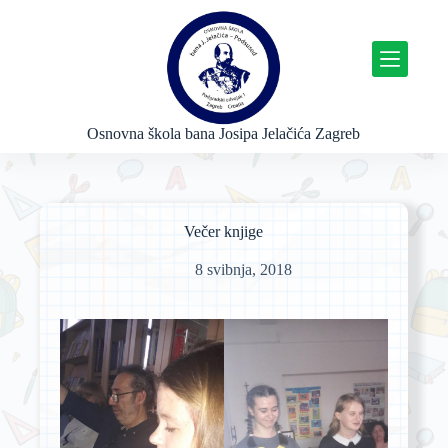
P
r
e
s
k
o
č
Osnovna škola bana Josipa Jelačića Zagreb
i
n
a
s
a
Večer knjige
d
r
8 svibnja, 2018
ž
a
j