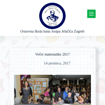
P
r
e
s
k
o
č
Osnovna škola bana Josipa Jelačića Zagreb
i
n
a
s
a
Večer matematike 2017
d
r
14 prosinca, 2017
ž
a
j