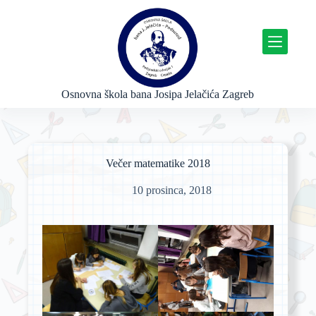
P
r
e
s
k
o
č
Osnovna škola bana Josipa Jelačića Zagreb
i
n
a
s
a
Večer matematike 2018
d
r
10 prosinca, 2018
ž
a
j