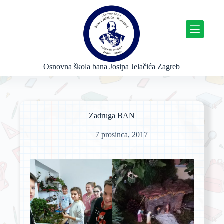
P
r
e
s
k
o
č
Osnovna škola bana Josipa Jelačića Zagreb
i
n
a
s
a
Zadruga BAN
d
r
7 prosinca, 2017
ž
a
j