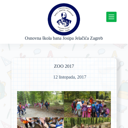
P
r
e
s
k
o
č
Osnovna škola bana Josipa Jelačića Zagreb
i
n
a
s
a
ZOO 2017
d
r
12 listopada, 2017
ž
a
j