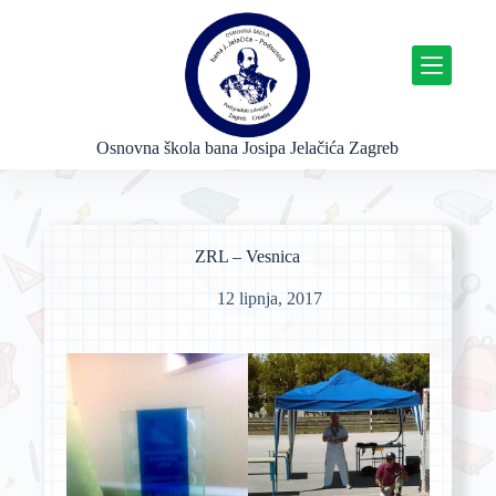
P
r
e
s
k
o
č
Osnovna škola bana Josipa Jelačića Zagreb
i
n
a
s
a
ZRL – Vesnica
d
r
12 lipnja, 2017
ž
a
j