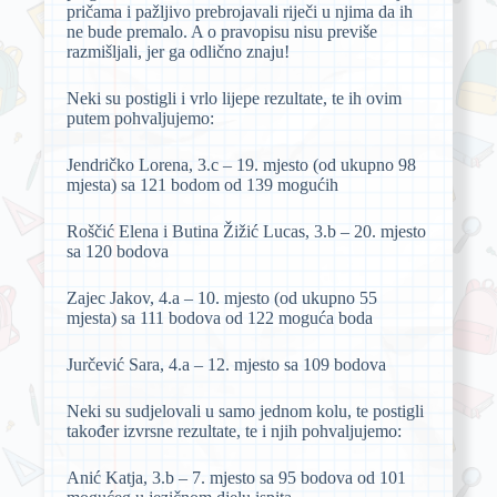
pričama i pažljivo prebrojavali riječi u njima da ih
ne bude premalo. A o pravopisu nisu previše
razmišljali, jer ga odlično znaju!
Neki su postigli i vrlo lijepe rezultate, te ih ovim
putem pohvaljujemo:
Jendričko Lorena, 3.c – 19. mjesto (od ukupno 98
mjesta) sa 121 bodom od 139 mogućih
Roščić Elena i Butina Žižić Lucas, 3.b – 20. mjesto
sa 120 bodova
Zajec Jakov, 4.a – 10. mjesto (od ukupno 55
mjesta) sa 111 bodova od 122 moguća boda
Jurčević Sara, 4.a – 12. mjesto sa 109 bodova
Neki su sudjelovali u samo jednom kolu, te postigli
također izvrsne rezultate, te i njih pohvaljujemo:
Anić Katja, 3.b – 7. mjesto sa 95 bodova od 101