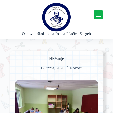
P
r
e
s
k
o
č
Osnovna škola bana Josipa Jelačića Zagreb
i
n
a
s
a
HRVanje
d
r
12 lipnja, 2026
Novosti
ž
a
j