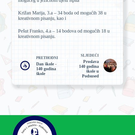
mogućeg u jezičnom djelu ispita
Križan Marija, 3.a – 34 boda od mogućih 38 u
kreativnom pisanju, kao i
Pešut Franko, 4.a – 14 bodova od mogućih 18 u
kreativnom pisanju.
SLJEDEĆI
PRETHODNI
Proslava
Dan škole -
140 godina
140 godina
škole u
škole
Podsused