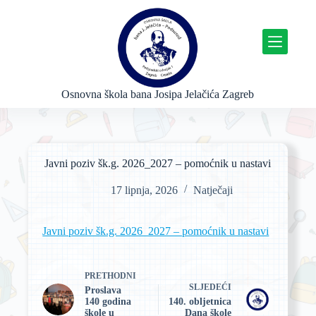
P
r
e
s
k
o
č
Osnovna škola bana Josipa Jelačića Zagreb
i
n
a
s
a
Javni poziv šk.g. 2026_2027 – pomoćnik u nastavi
d
r
17 lipnja, 2026
Natječaji
ž
a
j
Javni poziv šk.g. 2026_2027 – pomoćnik u nastavi
PRETHODNI
SLJEDEĆI
Proslava
140 godina
140. obljetnica
škole u
Dana škole