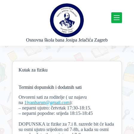
P
r
e
s
k
o
č
Osnovna škola bana Josipa Jelačića Zagreb
i
n
a
s
a
Kutak za fiziku
d
r
ž
a
Termini dopunskih i dodatnih sati
j
Otvoreni sati za roditelje ( uz najavu
na
1ivanbarun@gmail.com
):
– neparni ujutro: četvrtak 17:30-18:15.
– neparni popodne: srijeda 18:15-18:45
DOPUNSKA iz fizike za 7.i 8. razrede bit će kada
su osmi ujutro srijedom od 7-8h, a kada su osmi