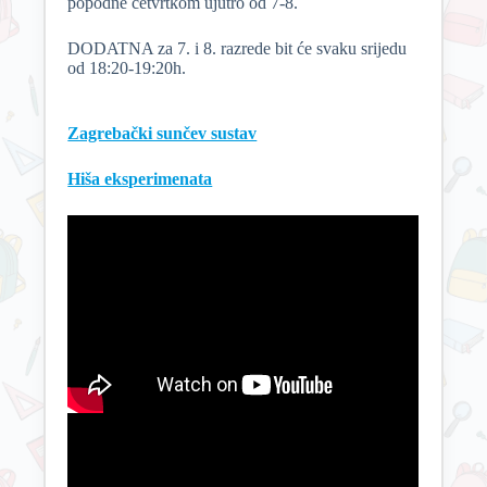
popodne četvrtkom ujutro od 7-8.
DODATNA za 7. i 8. razrede bit će svaku srijedu
od 18:20-19:20h.
Zagrebački sunčev sustav
Hiša eksperimenata