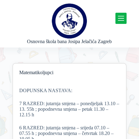
P
r
e
s
k
o
č
Osnovna škola bana Josipa Jelačića Zagreb
i
n
a
s
a
Matematikoljupci
d
r
ž
a
DOPUNSKA NASTAVA:
j
7 RAZRED: jutarnja smjena – ponedjeljak 13.10 –
13. 55h ; popodnevna smjena – petak 11.30 –
12.15 h
6 RAZRED: jutarnja smjena – srijeda 07.10 –
07.55 h ; popodnevna smjena – četvrtak 18.20 –
19.05 h