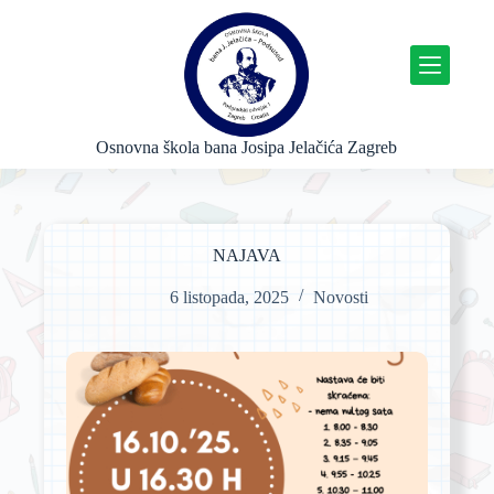
P
r
e
s
k
o
č
Osnovna škola bana Josipa Jelačića Zagreb
i
n
a
s
a
NAJAVA
d
r
6 listopada, 2025
Novosti
ž
a
j