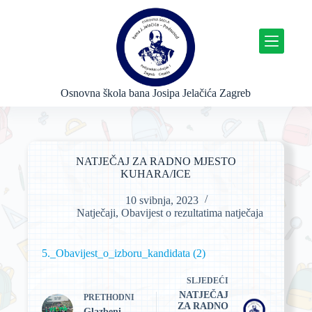
P
r
e
s
k
o
č
Osnovna škola bana Josipa Jelačića Zagreb
i
n
a
s
a
NATJEČAJ ZA RADNO MJESTO
d
KUHARA/ICE
r
ž
10 svibnja, 2023
a
Natječaji
,
Obavijest o rezultatima natječaja
j
5._Obavijest_o_izboru_kandidata (2)
SLJEDEĆI
NATJEČAJ
PRETHODNI
ZA RADNO
Glazbeni