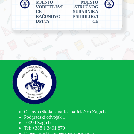
MJESTO
MJESTO
VODITELJA/I
STRUČNOG
CE
SURADNIKA
RAČUNOVO
PSIHOLOG/I
DSTVA
CE
Osnovna škola bana Josipa Jelačića Zagreb
Podgradski odvojak 1
10090 Zagreb
Tel:
+385 1 3491 879
E-mail: ured@os-bana-jjelacica-zg.hr