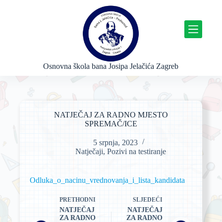
P
r
e
s
k
o
č
Osnovna škola bana Josipa Jelačića Zagreb
i
n
a
s
a
NATJEČAJ ZA RADNO MJESTO
d
SPREMAČ/ICE
r
ž
5 srpnja, 2023
a
Natječaji
,
Pozivi na testiranje
j
Odluka_o_nacinu_vrednovanja_i_lista_kandidata
PRETHODNI
SLJEDEĆI
NATJEČAJ
NATJEČAJ
ZA RADNO
ZA RADNO