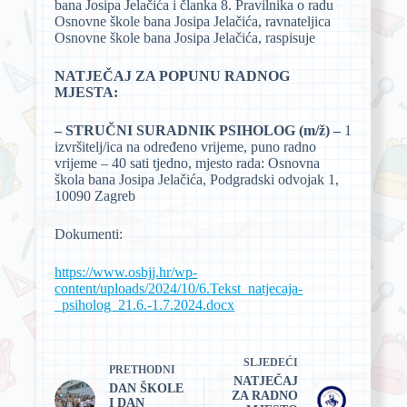
bana Josipa Jelačića i članka 8. Pravilnika o radu
Osnovne škole bana Josipa Jelačića, ravnateljica
Osnovne škole bana Josipa Jelačića, raspisuje
NATJEČAJ ZA POPUNU RADNOG
MJESTA:
– STRUČNI SURADNIK PSIHOLOG (m/ž) –
1
izvršitelj/ica na određeno vrijeme, puno radno
vrijeme – 40 sati tjedno, mjesto rada: Osnovna
škola bana Josipa Jelačića, Podgradski odvojak 1,
10090 Zagreb
Dokumenti:
https://www.osbjj.hr/wp-
content/uploads/2024/10/6.Tekst_natjecaja-
_psiholog_21.6.-1.7.2024.docx
SLJEDEĆI
PRETHODNI
NATJEČAJ
DAN ŠKOLE
ZA RADNO
I DAN