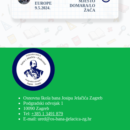
MJESTO
EUROPE
DOMARA/LO
9.5.2024.
ŽAČA
Osnovna škola bana Josipa Jelačića Zagreb
Podgradski odvojak 1
10090 Zagreb
Tel:
+385 1 3491 879
E-mail: ured@os-bana-jjelacica-zg.hr