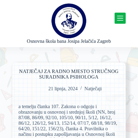
P
r
e
s
k
o
č
Osnovna škola bana Josipa Jelačića Zagreb
i
n
a
s
a
NATJEČAJ ZA RADNO MJESTO STRUČNOG
d
SURADNIKA PSIHOLOGA
r
ž
21 lipnja, 2024
Natječaji
a
j
a temelju članka 107. Zakona o odgoju i
obrazovanju u osnovnoj i srednjoj školi (NN, broj
87/08, 86/09, 92/10, 105/10, 90/11, 5/12, 16/12,
86/12, 126/12, 94/13, 152/14, 07/17, 68/18, 98/19,
64/20, 151/22, 156/23), članka 4. Pravilnika o
načinu i postupku zapošljavanja u Osnovnoj školi