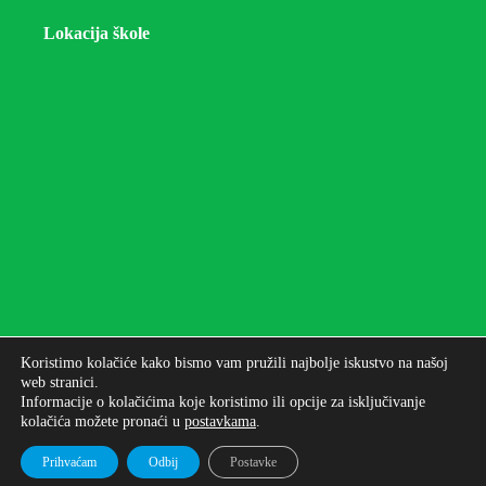
Lokacija škole
Koristimo kolačiće kako bismo vam pružili najbolje iskustvo na našoj
web stranici.
Informacije o kolačićima koje koristimo ili opcije za isključivanje
kolačića možete pronaći u
postavkama
.
Autorska prava © 2026 - Osnovna škola bana Josipa
Jelačića Zagreb
Prihvaćam
Odbij
Postavke