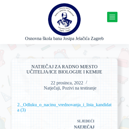
P
r
e
s
k
o
č
Osnovna škola bana Josipa Jelačića Zagreb
i
n
a
s
a
NATJEČAJ ZA RADNO MJESTO
d
UČITELJA/ICE BIOLOGIJE I KEMIJE
r
ž
22 prosinca, 2022
a
Natječaji
,
Pozivi na testiranje
j
2._Odluku_o_nacinu_vrednovanja_i_lista_kandidat
a (3)
SLJEDEĆI
NATJEČAJ