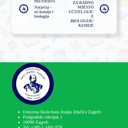
PRETHODNI
ZA RADNO
Natječaj--
MJESTO
uč.kemije i
UČITELJA/IC
biologije
E
BIOLOGIJE/
KEMIJE
Osnovna škola bana Josipa Jelačića Zagreb
Podgradski odvojak 1
10090 Zagreb
Tel:
+385 1 3491 879