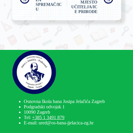
MJESTO
SPREMAČ/IC
UČITELJA/IC
U
E PRIRODE
Osnovna škola bana Josipa Jelačića Zagreb
Podgradski odvojak 1
10090 Zagreb
Tel:
+385 1 3491 879
E-mail: ured@os-bana-jjelacica-zg.hr