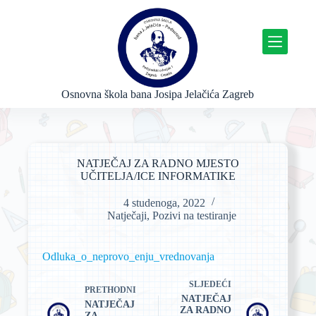
P
r
e
s
k
o
č
Osnovna škola bana Josipa Jelačića Zagreb
i
n
a
s
a
NATJEČAJ ZA RADNO MJESTO
d
UČITELJA/ICE INFORMATIKE
r
ž
4 studenoga, 2022
a
Natječaji
,
Pozivi na testiranje
j
Odluka_o_neprovo_enju_vrednovanja
SLJEDEĆI
PRETHODNI
NATJEČAJ
NATJEČAJ
ZA RADNO
ZA