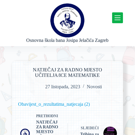
P
r
e
s
k
o
č
Osnovna škola bana Josipa Jelačića Zagreb
i
n
a
s
a
NATJEČAJ ZA RADNO MJESTO
d
UČITELJA/ICE MATEMATIKE
r
ž
27 listopada, 2023
Novosti
a
j
Obavijest_o_rezultatima_natjecaja (2)
PRETHODNI
NATJEČAJ
ZA RADNO
SLJEDEĆI
MJESTO
Tribina za