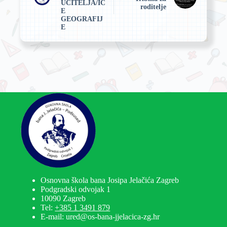
UČITELJA/IC
roditelje
E
GEOGRAFIJ
E
Osnovna škola bana Josipa Jelačića Zagreb
Podgradski odvojak 1
10090 Zagreb
Tel:
+385 1 3491 879
E-mail: ured@os-bana-jjelacica-zg.hr