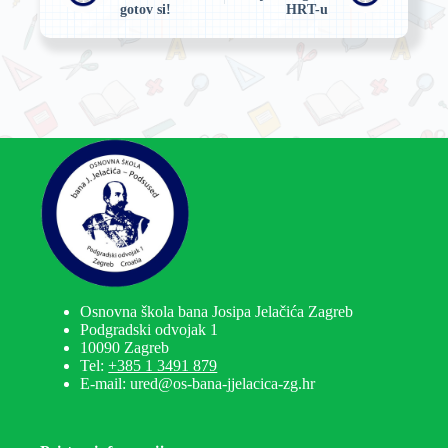
gotov si!
HRT-u
Osnovna škola bana Josipa Jelačića Zagreb
Podgradski odvojak 1
10090 Zagreb
Tel:
+385 1 3491 879
E-mail: ured@os-bana-jjelacica-zg.hr