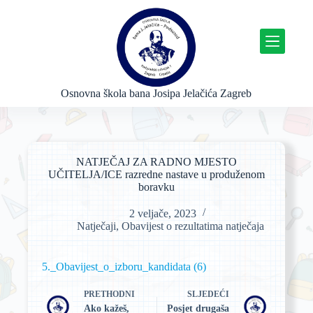
P
r
e
s
k
o
č
Osnovna škola bana Josipa Jelačića Zagreb
i
n
a
s
a
NATJEČAJ ZA RADNO MJESTO
d
UČITELJA/ICE razredne nastave u produženom
r
boravku
ž
a
2 veljače, 2023
j
Natječaji
,
Obavijest o rezultatima natječaja
5._Obavijest_o_izboru_kandidata (6)
PRETHODNI
SLJEDEĆI
Ako kažeš,
Posjet drugaša