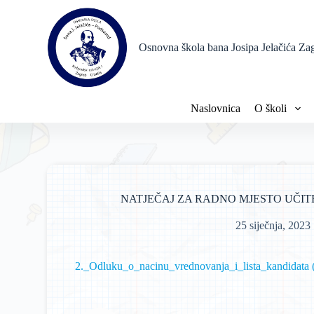
P
r
e
Osnovna škola bana Josipa Jelačića Za
s
k
o
č
i
Naslovnica
O školi
n
a
s
a
d
r
ž
NATJEČAJ ZA RADNO MJESTO UČITELJA/
a
j
25 siječnja, 2023
2._Odluku_o_nacinu_vrednovanja_i_lista_kandidata 