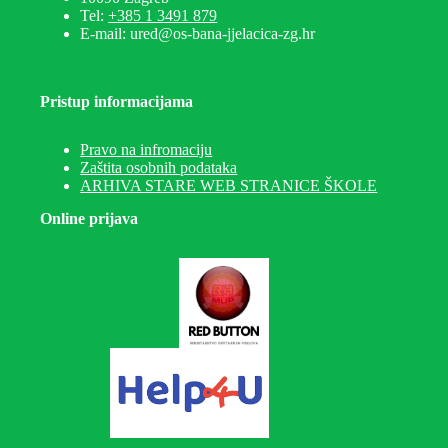
Tel:
+385 1 3491 879
E-mail: ured@os-bana-jjelacica-zg.hr
Pristup informacijama
Pravo na infromaciju
Zaštita osobnih podataka
ARHIVA STARE WEB STRANICE ŠKOLE
Online prijava