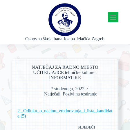
P
r
e
s
k
o
č
Osnovna škola bana Josipa Jelačića Zagreb
i
n
a
s
a
NATJEČAJ ZA RADNO MJESTO
d
UČITELJA/ICE tehničke kulture i
r
INFORMATIKE
ž
a
7 studenoga, 2022
j
Natječaji
,
Pozivi na testiranje
2._Odluku_o_nacinu_vrednovanja_i_lista_kandidat
a (5)
SLJEDEĆI