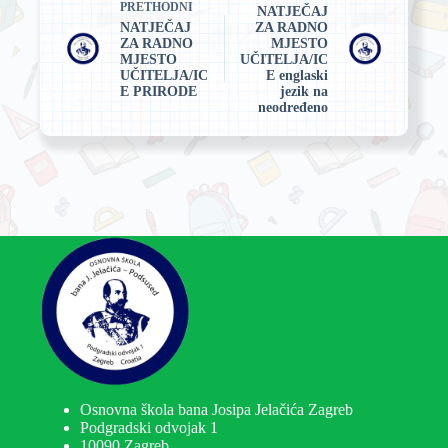
PRETHODNI
NATJEČAJ
NATJEČAJ
ZA RADNO
ZA RADNO
MJESTO
MJESTO
UČITELJA/IC
UČITELJA/IC
E englaski
E PRIRODE
jezik na
neodređeno
Osnovna škola bana Josipa Jelačića Zagreb
Podgradski odvojak 1
10090 Zagreb