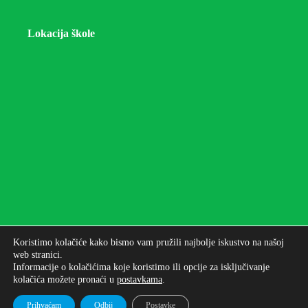
Lokacija škole
Koristimo kolačiće kako bismo vam pružili najbolje iskustvo na našoj
web stranici.
Informacije o kolačićima koje koristimo ili opcije za isključivanje
kolačića možete pronaći u
postavkama
.
Autorska prava © 2026 - Osnovna škola bana Josipa
Jelačića Zagreb
Prihvaćam
Odbij
Postavke