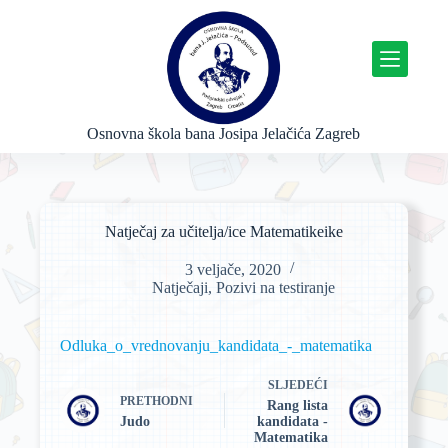
P
r
e
s
k
o
č
Osnovna škola bana Josipa Jelačića Zagreb
i
n
a
s
a
Natječaj za učitelja/ice Matematikeike
d
r
3 veljače, 2020
ž
Natječaji
,
Pozivi na testiranje
a
j
Odluka_o_vrednovanju_kandidata_-_matematika
SLJEDEĆI
PRETHODNI
Rang lista
Judo
kandidata -
Matematika