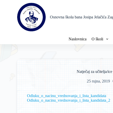
P
r
e
Osnovna škola bana Josipa Jelačića Za
s
k
o
č
i
Naslovnica
O školi
n
a
s
a
d
r
ž
Natječaj za učitelja/ic
a
j
25 rujna, 2019
Odluku_o_nacinu_vrednovanja_i_lista_kandidata
Odluku_o_nacinu_vrednovanja_i_lista_kandidata_2