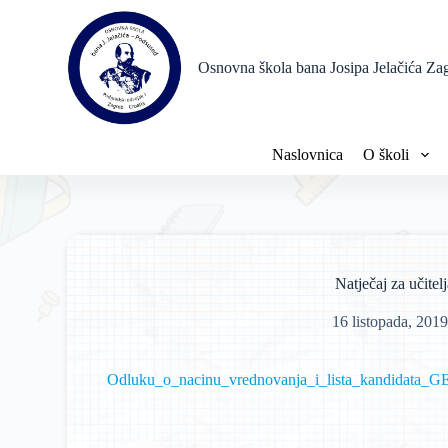
P
r
e
Osnovna škola bana Josipa Jelačića Za
s
k
o
č
i
Naslovnica
O školi
n
a
s
a
d
r
ž
Natječaj za učitelj
a
j
16 listopada, 2019
Odluku_o_nacinu_vrednovanja_i_lista_kandidata