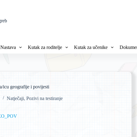
greb
Nastava
Kutak za roditelje
Kutak za učenike
Dokumen
a/icu geografije i povijesti
Natječaji
,
Pozivi na testiranje
_GEO_POV