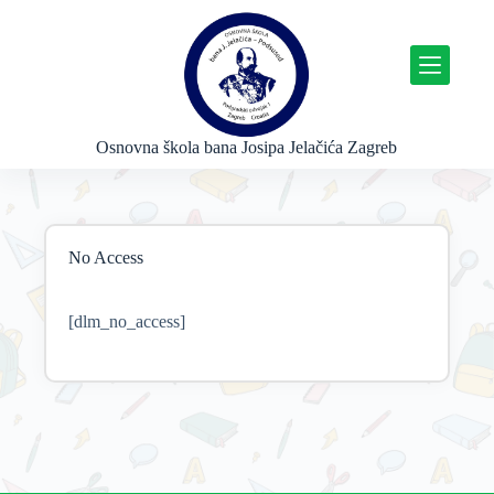
P
r
e
s
k
o
č
Osnovna škola bana Josipa Jelačića Zagreb
i
n
a
s
a
No Access
d
r
ž
a
[dlm_no_access]
j