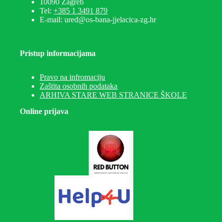
10090 Zagreb
Tel:
+385 1 3491 879
E-mail: ured@os-bana-jjelacica-zg.hr
Pristup informacijama
Pravo na infromaciju
Zaštita osobnih podataka
ARHIVA STARE WEB STRANICE ŠKOLE
Online prijava