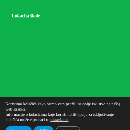
Lokacija škole
Koristimo kolačiće kako bismo vam pružili najbolje iskustvo na našoj
web stranici.
Informacije o kolačićima koje koristimo ili opcije za isključivanje
kolačića možete pronaći u
postavkama
.
Autorska prava © 2026 - Osnovna škola bana Josipa
Jelačića Zagreb