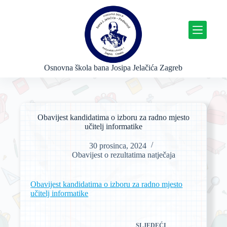
P
r
e
s
k
o
č
Osnovna škola bana Josipa Jelačića Zagreb
i
n
a
s
a
Obavijest kandidatima o izboru za radno mjesto
d
učitelj informatike
r
ž
30 prosinca, 2024
a
Obavijest o rezultatima natječaja
j
Obavijest kandidatima o izboru za radno mjesto
učitelj informatike
SLJEDEĆI