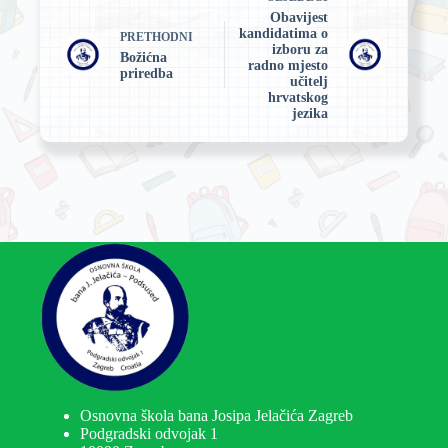
Obavijest
kandidatima o
PRETHODNI
izboru za
Božićna
radno mjesto
priredba
učitelj
hrvatskog
jezika
Osnovna škola bana Josipa Jelačića Zagreb
Podgradski odvojak 1