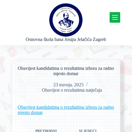
P
r
e
s
k
o
č
Osnovna škola bana Josipa Jelačića Zagreb
i
n
a
s
a
Obavijest kandidatima o rezultatima izbora za radno
d
mjesto domar
r
ž
23 travnja, 2025
a
Obavijest o rezultatima natječaja
j
Obavijest kandidatima o rezultatima izbora za radno
mjesto domar
PRETHODNI
SLJEDEĆI