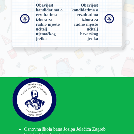
Obavijest
Obavijest
kandidatima o
kandidatima o
rezultatima
rezultatima
izbora za
izbora za
radno mjesto
radno mjesto
učitelj
učitelj
njemačkog
hrvatskog
jezika
jezika
Osnovna škola bana Josipa Jelačića Zagreb