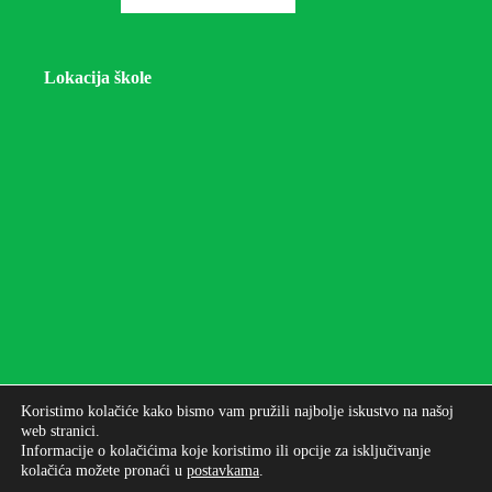
Lokacija škole
Koristimo kolačiće kako bismo vam pružili najbolje iskustvo na našoj
web stranici.
Informacije o kolačićima koje koristimo ili opcije za isključivanje
kolačića možete pronaći u
postavkama
.
Autorska prava © 2026 - Osnovna škola bana Josipa