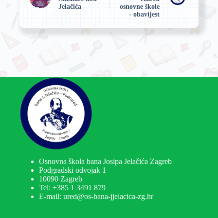
Jelačića
osnovne škole
- obavijest
Osnovna škola bana Josipa Jelačića Zagreb
Podgradski odvojak 1
10090 Zagreb
Tel:
+385 1 3491 879
E-mail: ured@os-bana-jjelacica-zg.hr