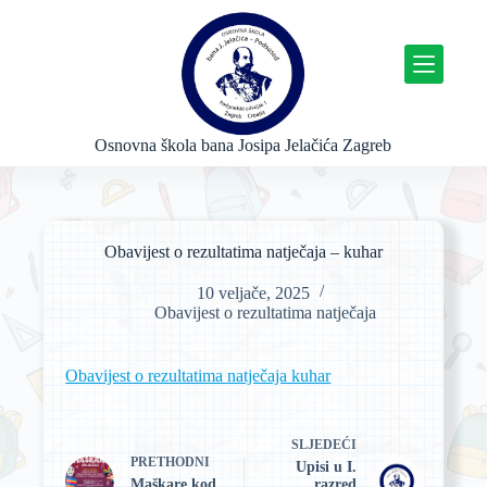
P
r
e
s
k
o
č
Osnovna škola bana Josipa Jelačića Zagreb
i
n
a
s
a
Obavijest o rezultatima natječaja – kuhar
d
r
10 veljače, 2025
ž
Obavijest o rezultatima natječaja
a
j
Obavijest o rezultatima natječaja kuhar
SLJEDEĆI
PRETHODNI
Upisi u I.
Maškare kod
razred